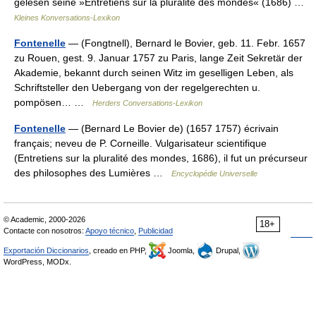
gelesen seine »Entretiens sur la pluralité des mondes« (1686) …
Kleines Konversations-Lexikon
Fontenelle
— (Fongtnell), Bernard le Bovier, geb. 11. Febr. 1657
zu Rouen, gest. 9. Januar 1757 zu Paris, lange Zeit Sekretär der
Akademie, bekannt durch seinen Witz im geselligen Leben, als
Schriftsteller den Uebergang von der regelgerechten u.
pompösen… …
Herders Conversations-Lexikon
Fontenelle
— (Bernard Le Bovier de) (1657 1757) écrivain
français; neveu de P. Corneille. Vulgarisateur scientifique
(Entretiens sur la pluralité des mondes, 1686), il fut un précurseur
des philosophes des Lumières …
Encyclopédie Universelle
© Academic, 2000-2026
18+
Contacte con nosotros:
Apoyo técnico
,
Publicidad
Exportación Diccionarios
, creado en PHP,
Joomla,
Drupal,
WordPress, MODx.