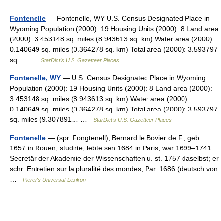
Fontenelle
— Fontenelle, WY U.S. Census Designated Place in
Wyoming Population (2000): 19 Housing Units (2000): 8 Land area
(2000): 3.453148 sq. miles (8.943613 sq. km) Water area (2000):
0.140649 sq. miles (0.364278 sq. km) Total area (2000): 3.593797
sq.… …
StarDict's U.S. Gazetteer Places
Fontenelle, WY
— U.S. Census Designated Place in Wyoming
Population (2000): 19 Housing Units (2000): 8 Land area (2000):
3.453148 sq. miles (8.943613 sq. km) Water area (2000):
0.140649 sq. miles (0.364278 sq. km) Total area (2000): 3.593797
sq. miles (9.307891… …
StarDict's U.S. Gazetteer Places
Fontenelle
— (spr. Fongtenell), Bernard le Bovier de F., geb.
1657 in Rouen; studirte, lebte sen 1684 in Paris, war 1699–1741
Secretär der Akademie der Wissenschaften u. st. 1757 daselbst; er
schr. Entretien sur la pluralité des mondes, Par. 1686 (deutsch von
…
Pierer's Universal-Lexikon