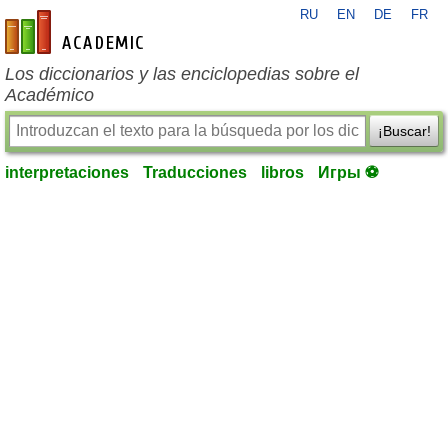
RU
EN
DE
FR
es-academic.com
Los diccionarios y las enciclopedias sobre el
Académico
¡Buscar!
interpretaciones
Traducciones
libros
Игры ⚽